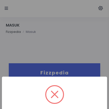
MASUK
Fizzpedia
Masuk
Fizzpedia
Username