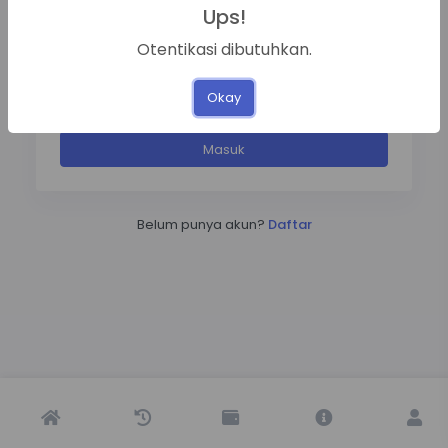
Password
Ups!
Lupa Password?
Otentikasi dibutuhkan.
Ingat Saya
Okay
Masuk
Belum punya akun?
Daftar