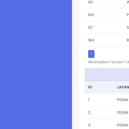
101
103
P
117
S
184
R
1
Menampilkan 1 sampai 7 da
ID
LAYA
1
PDAM 
2
PDAM 
3
PDAM 