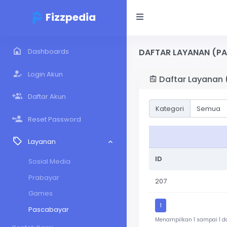
Fizzpedia
Dashboards
DAFTAR LAYANAN (P
Login Akun
Daftar Layanan
Daftar Akun
Kategori
Reset Password
Layanan
ID
Sosial Media
Prabayar
207
Games
1
Pascabayar
Menampilkan 1 sampai 1 dar