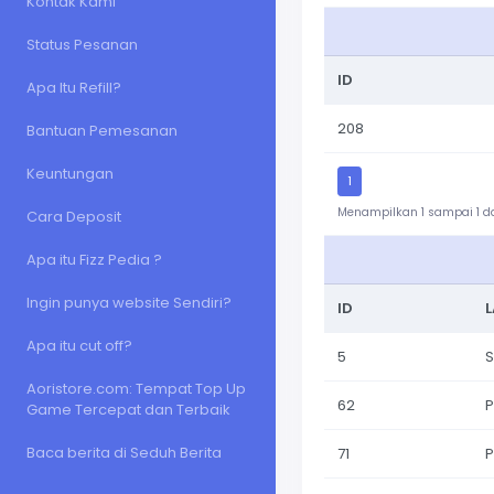
Kontak Kami
Status Pesanan
ID
Apa Itu Refill?
208
Bantuan Pemesanan
Keuntungan
1
Menampilkan 1 sampai 1 dar
Cara Deposit
Apa itu Fizz Pedia ?
Ingin punya website Sendiri?
ID
Apa itu cut off?
5
S
Aoristore.com: Tempat Top Up
62
P
Game Tercepat dan Terbaik
Baca berita di Seduh Berita
71
P